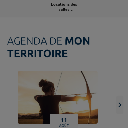
Locations des
salles
communales
AGENDA DE
MON
TERRITOIRE
11
AOÛT