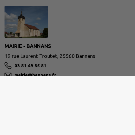
MAIRIE - BANNANS
19 rue Laurent Troutet, 25560 Bannans
03 81 49 85 81
mairie@bannans.fr
M'Y RENDRE
www.bannans.fr/