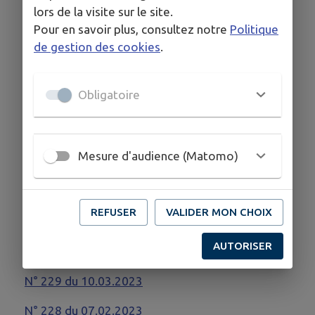
lors de la visite sur le site.
N° 236 du 02.05.2024
Pour en savoir plus, consultez notre
Politique
N° 235 du 29.04.2024
de gestion des cookies
.
N° 234 du 14.04.2024
Obligatoire
N° 233 du 10.01.2024
Mesure d'audience (Matomo)
2023 :
N° 232 du 27.10.2023
REFUSER
VALIDER MON CHOIX
N° 231 du 29.09.2023
AUTORISER
N° 230 du 03.05.2023
N° 229 du 10.03.2023
N° 228 du 07.02.2023