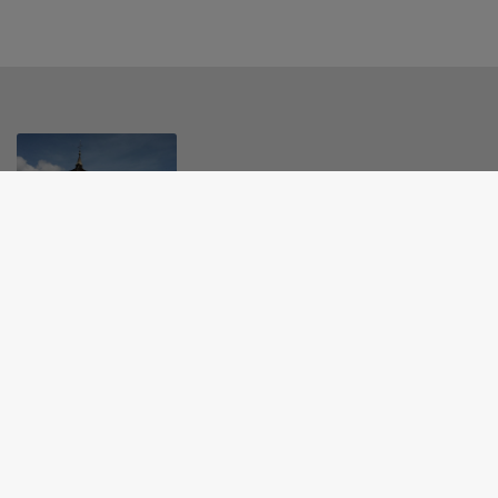
MAIRIE - BANNANS
19 rue Laurent Troutet, 25560 Bannans
03 81 49 85 81
mairie@bannans.fr
M'Y RENDRE
www.bannans.fr/