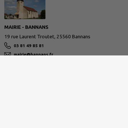
MAIRIE - BANNANS
19 rue Laurent Troutet, 25560 Bannans
03 81 49 85 81
mairie@bannans.fr
M'Y RENDRE
www.bannans.fr/