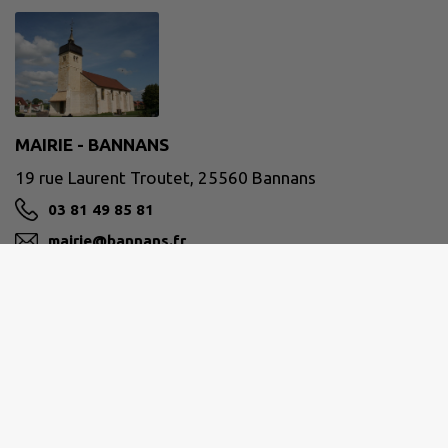
MAIRIE - BANNANS
19 rue Laurent Troutet, 25560 Bannans
03 81 49 85 81
mairie@bannans.fr
M'Y RENDRE
www.bannans.fr/