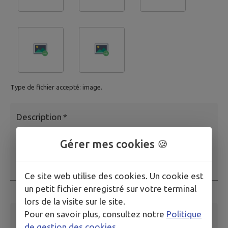
Type de fichier accepté: image.
Description
*
Gérer mes cookies 🍪
Ce site web utilise des cookies. Un cookie est
un petit fichier enregistré sur votre terminal
Ce champ est obligatoire
lors de la visite sur le site.
Pour en savoir plus, consultez notre
Politique
Adresse email
*
de gestion des cookies
.