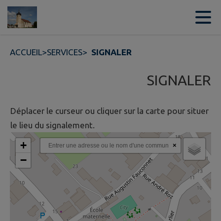
Contenu
Menu
Recherche
Pied de page
ACCUEIL
>
SERVICES
>
SIGNALER
SIGNALER
Déplacer le curseur ou cliquer sur la carte pour situer
le lieu du signalement.
+
×
−