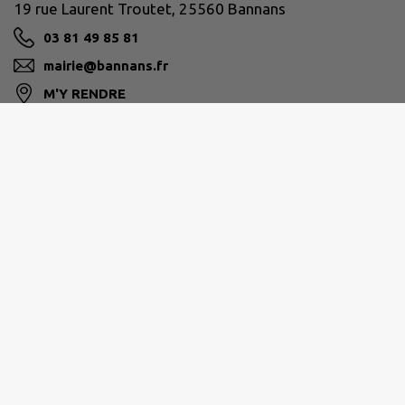
19 rue Laurent Troutet, 25560 Bannans
03 81 49 85 81
mairie@bannans.fr
M'Y RENDRE
www.bannans.fr/
PLATEAU DE FRASNE ET DU VAL DU DRUGEON
3 rue de la Gare - 25560 FRASNE
secretariat@frasnedrugeon-cfd.fr
M'Y RENDRE