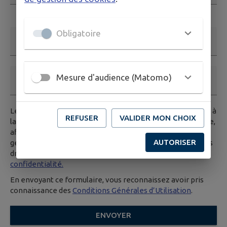
Ce champ est obligatoire. Exemple: nom@exemple.org.
Obligatoire
Nom et prénom
Mesure d'audience (Matomo)
Téléphone
Les données saisies dans ce formulaire seront transmises à
REFUSER
VALIDER MON CHOIX
la mairie, et/ou au service compétent habilité par la mairie,
afin de traiter votre demande. Pour en savoir plus sur la
AUTORISER
gestion de vos données personnelles et pour excercer vos
droits, vous pouvez consulter notre
politique de
confidentialité.
En envoyant ce formulaire, vous reconnaissez avoir pris
connaissance des
Conditions Générales d’Utilisation
.
ENVOYER