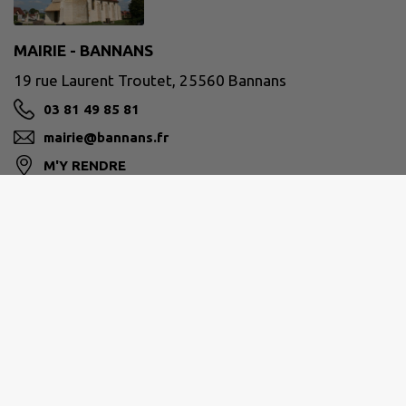
MAIRIE - BANNANS
19 rue Laurent Troutet, 25560 Bannans
03 81 49 85 81
mairie@bannans.fr
M'Y RENDRE
www.bannans.fr/
PLATEAU DE FRASNE ET DU VAL DU DRUGEON