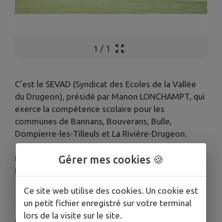
1
/
1
C’est le SEVAD (Syndicat des Ecoles de la Vallée
du Drugeon), présidé par Manon LONCHAMPT, qui
exerce la compétence scolaire pour les
communes de Bannans, Bouverans, Bulle,
Dompierre-les-Tilleuls et La Rivière-Drugeon.
Le siège du syndicat est fixé à la mairie de
Gérer mes cookies 🍪
Bannans.
Ce site web utilise des cookies. Un cookie est
un petit fichier enregistré sur votre terminal
lors de la visite sur le site.
COORDONNÉES