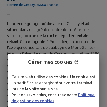
Ferme de Cessay, 25560 Frasne
L’ancienne grange médiévale de Cessay était
située dans un agréable cadre de forêt et de
verdure, proche de la route départementale
reliant Champagnole à Pontarlier, en bordure de
l’axe qui conduisait de l’abbaye de Mont-Sainte-
Marie à Salins. Le nom de Cessay apparaît en 1200
dans une charte qui atteste de l’existence de
Gérer mes cookies 🍪
cette grange dès avant 1200. Il s’agissait au
départ d’un simple bâtiment de ferme destiné à
Ce site web utilise des cookies. Un cookie est
stocker les récoltes avant d’être une unité
un petit fichier enregistré sur votre terminal
d’exploitation agricole et d’élevage comprenant
lors de la visite sur le site.
des bâtiments de ferme et une chapelle. Celle-ci
Pour en savoir plus, consultez notre
Politique
est mentionnée sur un plan des bâtiments de
de gestion des cookies
.
Cessay de 1651.