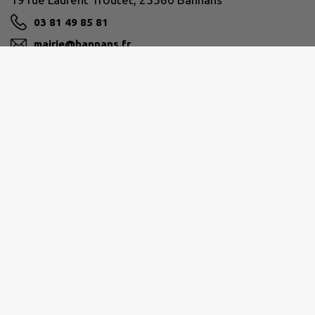
03 81 49 85 81
mairie@bannans.fr
M'Y RENDRE
www.bannans.fr/
PLATEAU DE FRASNE ET DU VAL DU DRUGEON
3 rue de la Gare - 25560 FRASNE
secretariat@frasnedrugeon-cfd.fr
M'Y RENDRE