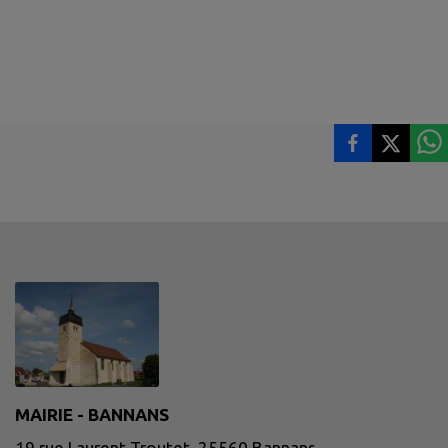
MAIRIE - BANNANS
19 rue Laurent Troutet, 25560 Bannans