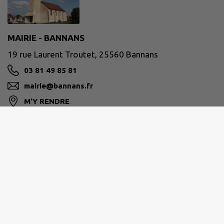
MAIRIE - BANNANS
19 rue Laurent Troutet, 25560 Bannans
03 81 49 85 81
mairie@bannans.fr
M'Y RENDRE
www.bannans.fr/
PLATEAU DE FRASNE ET DU VAL DU DRUGEON