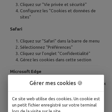
Cliquez sur "Vie privée et sécurité"
Configurez les "Cookies et données de
sites"
Safari
Cliquez sur "Safari" dans la barre de menu
Sélectionnez "Préférences"
Cliquez sur l'onglet "Confidentialité"
Gérez les cookies dans cette section
Microsoft Edge
Gérer mes cookies 🍪
Cliquez sur le menu (trois points horizontaux
en haut à droite)
Sélectionnez "Paramètres"
Ce site web utilise des cookies. Un cookie est
Cliquez sur "Cookies et autorisations de
un petit fichier enregistré sur votre terminal
site"
lors de la visite sur le site.