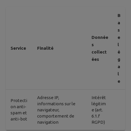
B
a
s
Donnée
e
s
l
Service
Finalité
collect
é
ées
g
a
l
e
Adresse IP,
Intérêt
Protecti
informations sur le
légitim
on anti-
navigateur,
e (art.
spam et
comportement de
6.1.f
anti-bot
navigation
RGPD)