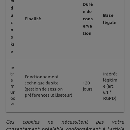
m
Duré
d
e de
u
Base
Finalité
cons
c
légale
erva
o
tion
o
ki
e
in
tr
Intérêt
Fonctionnement
a
légitim
technique du site
120
m
e (art.
(gestion de session,
jours
ur
6.1.f
préférences utilisateur)
os
RGPD)
-*
Ces cookies ne nécessitent pas votre
consentement préalable conformément à l'article