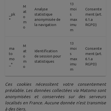
13
M
Analyse
moi
Consente
at
_pk
statistique
s
ment (art.
o
*
anonymisée de
max
6.1.a
m
la navigation
imu
RGPD)
o
m
13
M
ma
moi
Consente
at
Identification
to
s
ment (art.
o
de session pour
mo
max
6.1.a
m
statistiques
_*
imu
RGPD)
o
m
Ces cookies nécessitent votre consentement
préalable. Les données collectées via Matomo sont
anonymisées et conservées sur des serveurs
localisés en France. Aucune donnée n'est transmise
à des tiers.