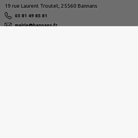
19 rue Laurent Troutet, 25560 Bannans
03 81 49 85 81
mairie@bannans.fr
M'Y RENDRE
www.bannans.fr/
PLATEAU DE FRASNE ET DU VAL DU DRUGEON
3 rue de la Gare - 25560 FRASNE
secretariat@frasnedrugeon-cfd.fr