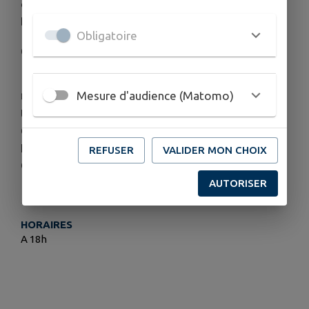
dessin... qui évoquent la tourbière de Frasne-
Bouverans à partager lors de l'atelier
Obligatoire
@
roxane.delacourt11@gmail.com
📞06.65.00.21.96
Mesure d'audience (Matomo)
✉ Daniel Gilbert
Universitté Marie et Louis Pasteur, Laboratoire
Chronoenvironnement
La Bouloi - 16 route de Gray - 25030 Besançon
REFUSER
VALIDER MON CHOIX
Cedex
AUTORISER
HORAIRES
A 18h