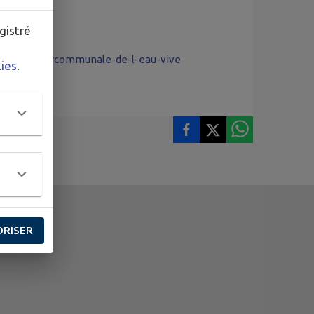
gistré
turelle-intercommunale-de-l-eau-vive
kies
.
ORISER