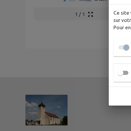
Ce site 
1
/
1
sur votr
Pour en