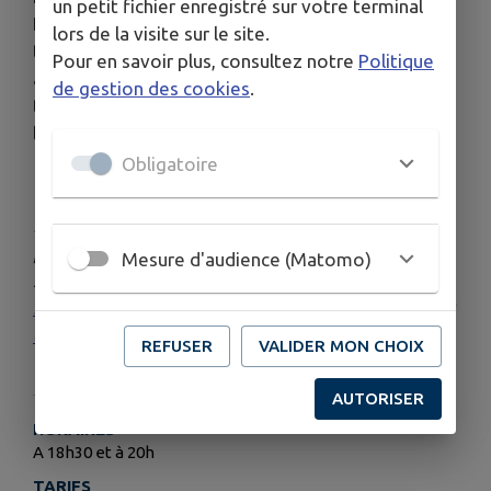
un petit fichier enregistré sur votre terminal
Bouverans, Émile Laroue sera mis à l’honneur à
lors de la visite sur le site.
travers les récits d'André Jacques. Botaniste
Pour en savoir plus, consultez notre
Politique
autodidacte et pionnier de la protection des
de gestion des cookies
.
tourbières, il a marqué durablement l’histoire
locale.
Obligatoire
Pour en savoir plus sur la RNR et connaitre le
programme complet des animations prévues,
Mesure d'audience (Matomo)
suivez le lien :
La Réserve fête ses 40 ans - Plateau de Frasne et
du Val du Drugeon
REFUSER
VALIDER MON CHOIX
AUTORISER
HORAIRES
A 18h30 et à 20h
TARIFS