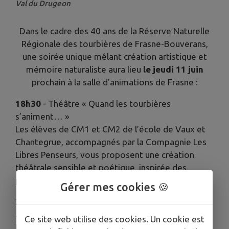
Val du Drugeon
Dans le cadre des 40 ans de la Réserve Naturelle
Régionale des tourbières de Frasne-Bouverans,
une soirée unique mêlant création artistique et
mémoire naturaliste aura lieu
le jeudi 11 juin
prochain à la salle d'animations de Frasne :
18h30
- Théâtre « Quand les tourbières
s’animent… »
Les élèves de CM1 et CM2 de l’école de Vaux et
Chantegrue, accompagnés par la Compagnie Les
Libres Penseurs, vous proposent une création
théâtrale sensible et poétique, inspirée des
paysages et des imaginaires des tourbières.
Gérer mes cookies 🍪
20h00
- Hommage à Émile Laroue, un naturaliste
autodidacte passionné.
Ce site web utilise des cookies. Un cookie est
Figure emblématique des tourbières de Frasne