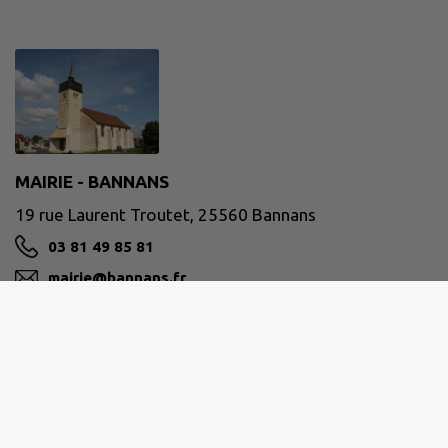
MAIRIE - BANNANS
19 rue Laurent Troutet, 25560 Bannans
03 81 49 85 81
mairie@bannans.fr
M'Y RENDRE
www.bannans.fr/